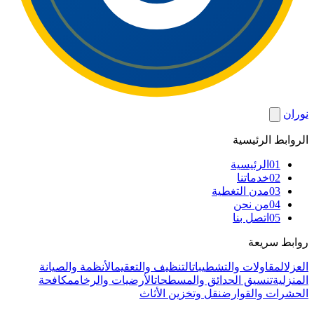
نوران
الروابط الرئيسية
01
الرئيسية
02
خدماتنا
03
مدن التغطية
04
من نحن
05
اتصل بنا
روابط سريعة
العزل
المقاولات والتشطيبات
التنظيف والتعقيم
الأنظمة والصيانة
المنزلية
تنسيق الحدائق والمسطحات
الأرضيات والرخام
مكافحة
الحشرات والقوارض
نقل وتخزين الأثاث