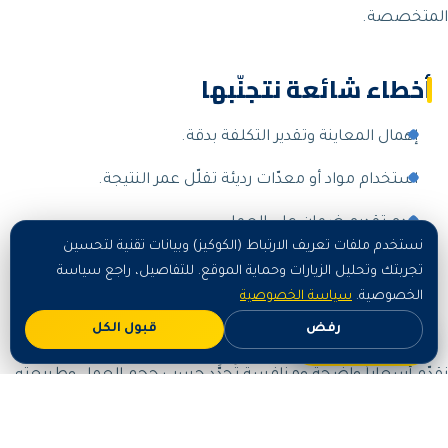
المتخصصة.
أخطاء شائعة نتجنّبها
إهمال المعاينة وتقدير التكلفة بدقة.
استخدام مواد أو معدّات رديئة تقلّل عمر النتيجة.
عدم تقديم ضمان على العمل.
نستخدم ملفات تعريف الارتباط (الكوكيز) وبيانات تقنية لتحسين
تجربتك وتحليل الزيارات وحماية الموقع. للتفاصيل، راجع سياسة
أسعار تركيب اجهات زجاج استركشر في
الخصوصية.
سياسة الخصوصية
نجران
رفض
قبول الكل
اطلب الآن
نقدّم أسعاراً واضحة ومنافسة تُحدَّد حسب حجم العمل وطبيعته
بعد معاينة مجانية: