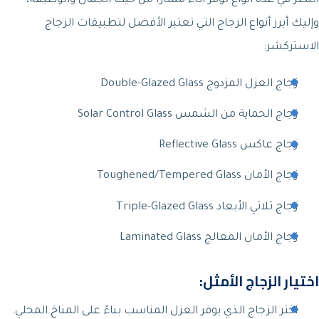
النظر في عدة أنواع توفر أداءً ممتازاً من حيث الجمال والوظيفة،
وإليك أبرز أنواع الزجاج التي تعتبر الأفضل لتطبيقات الزجاج
الاستركشر:
زجاج العزل المزدوج Double-Glazed Glass
زجاج الحماية من الشمس Solar Control Glass
زجاج عاكس Reflective Glass
زجاج الأمان Toughened/Tempered Glass
زجاج ثلاثي الأبعاد Triple-Glazed Glass
زجاج الأمان المعالج Laminated Glass
اختيار الزجاج الأمثل:
اختر الزجاج الذي يوفر العزل المناسب بناءً على المناخ المحلي.