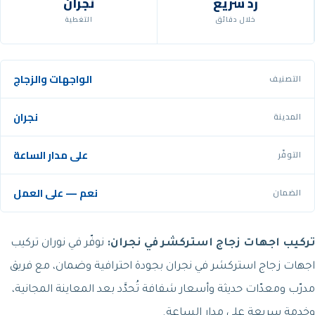
رد سريع
نجران
خلال دقائق
التغطية
الواجهات والزجاج
التصنيف
نجران
المدينة
على مدار الساعة
التوفّر
نعم — على العمل
الضمان
تركيب اجهات زجاج استركشر في نجران:
نوفّر في نوران تركيب
اجهات زجاج استركشر في نجران بجودة احترافية وضمان، مع فريق
مدرّب ومعدّات حديثة وأسعار شفافة تُحدَّد بعد المعاينة المجانية،
وخدمة سريعة على مدار الساعة.