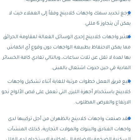
بالعوامل الخارجية المختلفة مثل الأمطار والرطوبة.
يرجع تحديد سمك واجهات كلادينج وفقاً إلى العملاء حيث لا
يمكن أن يتجاوز 6 مللي.
تعتبر واجهات كلادينج إحدى الوسائل الفعالة لمقاومة الحرائق
مما يمكن الاحتفاظ بطبيعة الواجهات دون وقوع أي انكماش
بها لمدة لا تقل عن ثلاث ساعات، وبالتالي تفادي كافة الخسائر
المادية في حين حدوث اشتعال بالمبنى.
يتبع فريق العمل خطوات مرتبة للغاية أثناء تشكيل واجهات
كلادينج باستخدام أجهزة الليزر، التي تعمل على قص الألواح نحو
الارتفاع والعرض المطلوب.
فقد صنعت واجهات كلادينج بالظهران من أجل تركيبها لدى
واجهات الفنادق والبنوك والمولات التجارية، كذلك المنشآت
السكنية الضخمة بالإضافة إلى إمكانية الاستخدام لدى الفلل