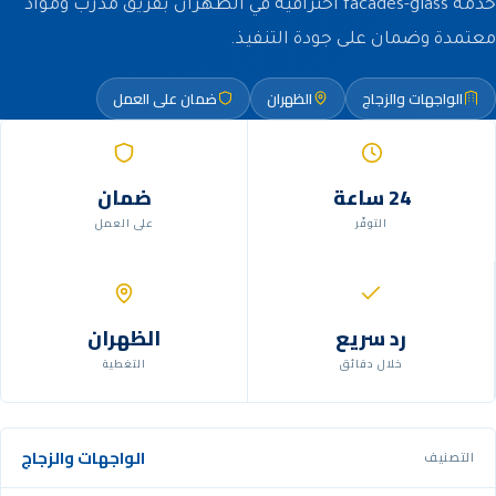
خدمة facades-glass احترافية في الظهران بفريق مدرّب ومواد
معتمدة وضمان على جودة التنفيذ.
الواجهات والزجاج
الظهران
ضمان على العمل
24 ساعة
ضمان
التوفّر
على العمل
رد سريع
الظهران
خلال دقائق
التغطية
الواجهات والزجاج
التصنيف