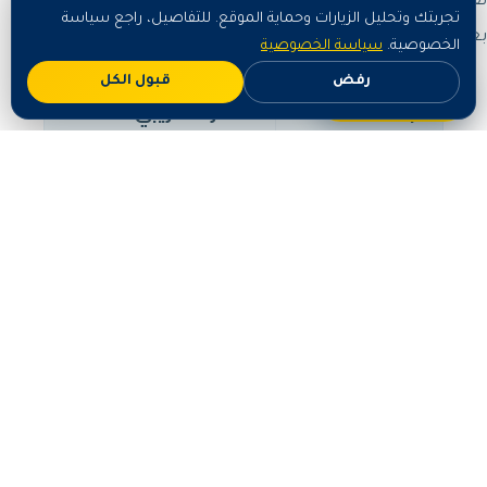
نقدّم أسعاراً واضحة ومنافسة تُحدَّد حسب حجم العمل وطبيعته
تجربتك وتحليل الزيارات وحماية الموقع. للتفاصيل، راجع سياسة
بعد معاينة مجانية:
الخصوصية.
سياسة الخصوصية
رفض
قبول الكل
اطلب الآن
الباقة
السعر التقريبي
خدمة أساسية /
تبدأ من مبالغ رمزية حسب
صغيرة
الحجم
حسب المساحة وطبيعة
خدمة متوسطة
العمل
خدمة شاملة /
عرض سعر مخصّص بعد
كبيرة
المعاينة
للحصول على عرض سعر دقيق ومجاني، تواصل معنا عبر أزرار