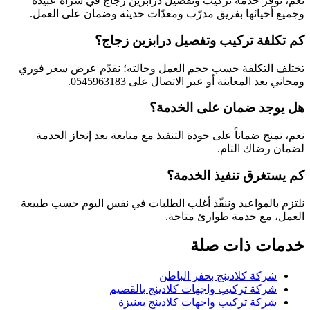
نعم، نوفّر خدمة تركيب وتفصيل درابزين زجاج في سراة عبيدة
وجميع أحيائها بفريق مدرّب ومعدّات حديثة وضمان على العمل.
كم تكلفة تركيب وتفصيل درابزين زجاج؟
تختلف التكلفة حسب حجم العمل وحالته؛ نقدّم عرض سعر فوري
ومجاني بعد المعاينة أو عبر الاتصال على 0545963183.
هل يوجد ضمان على الخدمة؟
نعم، نمنح ضماناً على جودة التنفيذ مع متابعة بعد إنجاز الخدمة
لضمان رضاك التام.
كم يستغرق تنفيذ الخدمة؟
نلتزم بالمواعيد وننفّذ أغلب الطلبات في نفس اليوم حسب طبيعة
العمل، مع خدمة طوارئ متاحة.
خدمات ذات صلة
شركة كلادينج بحفر الباطن
شركة تركيب واجهات كلادينج بالقصيم
شركة تركيب واجهات كلادينج بعنيزة