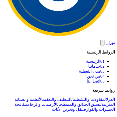
نوران
الروابط الرئيسية
01
الرئيسية
02
خدماتنا
03
مدن التغطية
04
من نحن
05
اتصل بنا
روابط سريعة
العزل
المقاولات والتشطيبات
التنظيف والتعقيم
الأنظمة والصيانة
المنزلية
تنسيق الحدائق والمسطحات
الأرضيات والرخام
مكافحة
الحشرات والقوارض
نقل وتخزين الأثاث