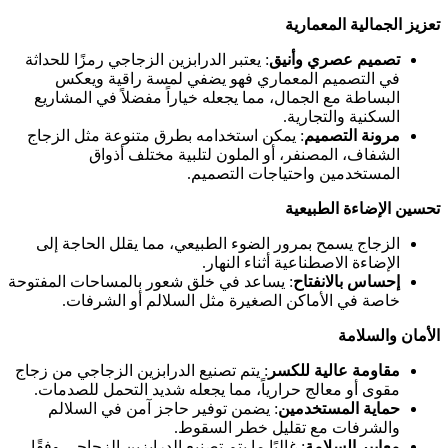
تعزيز الجمالية المعمارية
تصميم عصري وأنيق
: يعتبر الدرابزين الزجاجي رمزًا للحداثة
في التصميم المعماري فهو يضفي لمسة راقية ويعكس
البساطة مع الجمال، مما يجعله خياراً مفضلاً في المشاريع
السكنية والتجارية.
مرونة التصميم
: يمكن استخدامه بطرق متنوعة مثل الزجاج
الشفاف، المصنفر، أو الملون لتلبية مختلف أذواق
المستخدمين واحتياجات التصميم.
تحسين الإضاءة الطبيعية
الزجاج يسمح بمرور الضوء الطبيعي، مما يقلل الحاجة إلى
الإضاءة الاصطناعية أثناء النهار.
إحساس بالانفتاح
: يساعد في خلق شعور بالمساحات المفتوحة
خاصة في الأماكن الصغيرة مثل السلالم أو الشرفات.
الأمان والسلامة
مقاومة عالية للكسر
: يتم تصنيع الدرابزين الزجاجي من زجاج
مقوى أو معالج حرارياً، مما يجعله شديد التحمل للصدمات.
حماية المستخدمين
: يضمن توفير حاجز آمن في السلالم
والشرفات مع تقليل خطر السقوط.
معايير السلامة
: غالبًا ما يتم تصنيع الدرابزين الزجاجي وفقًا