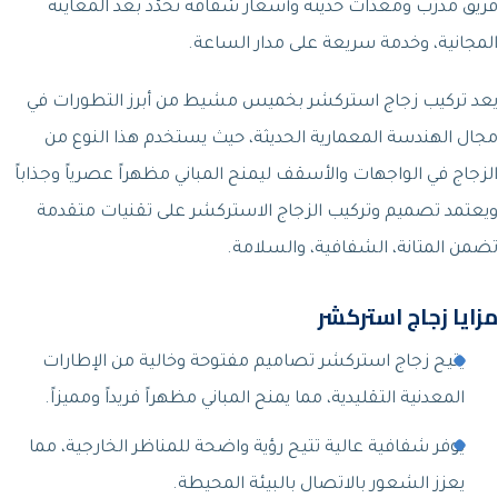
فريق مدرّب ومعدّات حديثة وأسعار شفافة تُحدَّد بعد المعاينة
المجانية، وخدمة سريعة على مدار الساعة.
يعد تركيب زجاج استركشر بخميس مشيط من أبرز التطورات في
مجال الهندسة المعمارية الحديثة، حيث يستخدم هذا النوع من
الزجاج في الواجهات والأسقف ليمنح المباني مظهراً عصرياً وجذاباً
ويعتمد تصميم وتركيب الزجاج الاستركشر على تقنيات متقدمة
تضمن المتانة، الشفافية، والسلامة.
مزايا زجاج استركشر
يتيح زجاج استركشر تصاميم مفتوحة وخالية من الإطارات
المعدنية التقليدية، مما يمنح المباني مظهراً فريداً ومميزاً.
يوفر شفافية عالية تتيح رؤية واضحة للمناظر الخارجية، مما
يعزز الشعور بالاتصال بالبيئة المحيطة.