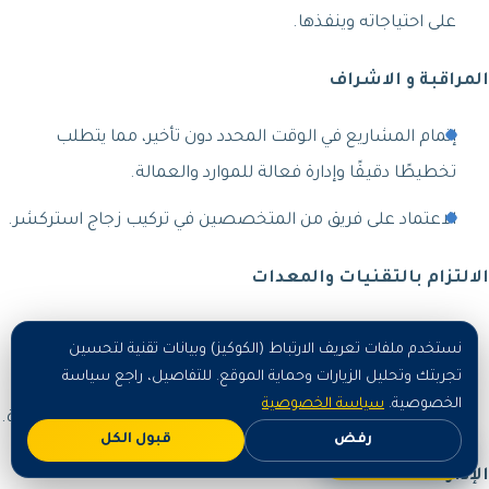
على احتياجاته وينفذها.
المراقبة و الاشراف
إتمام المشاريع في الوقت المحدد دون تأخير، مما يتطلب
تخطيطًا دقيقًا وإدارة فعالة للموارد والعمالة.
الاعتماد على فريق من المتخصصين في تركيب زجاج استركشر.
الالتزام بالتقنيات والمعدات
يتم البحث عن تقنيات جديدة وابتكارات في مجال تركيب الزجاج
نستخدم ملفات تعريف الارتباط (الكوكيز) وبيانات تقنية لتحسين
لتحسين العمليات والنتائج.
تجربتك وتحليل الزيارات وحماية الموقع. للتفاصيل، راجع سياسة
الخصوصية.
سياسة الخصوصية
يتم بالتعاون مع شركات يابانية لاستيراد مواد خام عالية الجودة.
رفض
قبول الكل
اطلب الآن
الإدارة