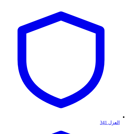
العزل
341