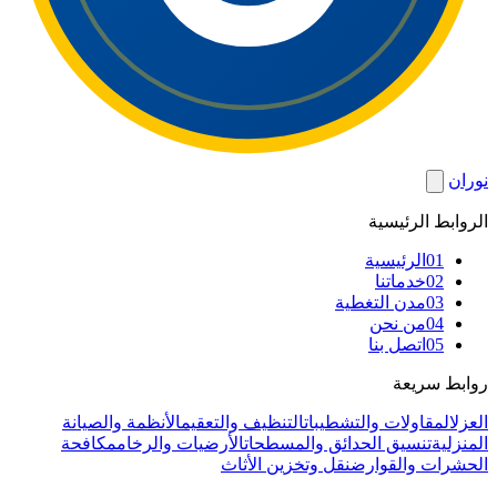
نوران
الروابط الرئيسية
01
الرئيسية
02
خدماتنا
03
مدن التغطية
04
من نحن
05
اتصل بنا
روابط سريعة
العزل
المقاولات والتشطيبات
التنظيف والتعقيم
الأنظمة والصيانة
المنزلية
تنسيق الحدائق والمسطحات
الأرضيات والرخام
مكافحة
الحشرات والقوارض
نقل وتخزين الأثاث